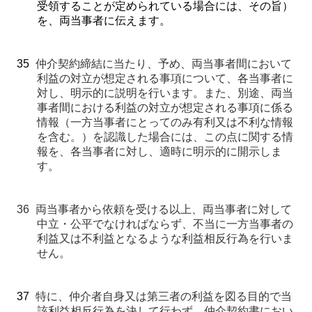
受領することが定められている場合には、その旨）
を、両当事者に伝えます。
35
仲介契約締結に当たり、予め、両当事者間において
利益の対立が想定される事項について、各当事者に
対し、明示的に説明を行います。また、別途、両当
事者間における利益の対立が想定される事項に係る
情報（一方当事者にとってのみ有利又は不利な情報
を含む。）を認識した場合には、この点に関する情
報を、各当事者に対し、適時に明示的に開示しま
す。
36
両当事者から依頼を受ける以上、両当事者に対して
中立・公平でなければならず、不当に一方当事者の
利益又は不利益となるような利益相反行為を行いま
せん。
37
特に、仲介者自身又は第三者の利益を図る目的で当
該利益相反行為を決して行わず、仲介契約書におい