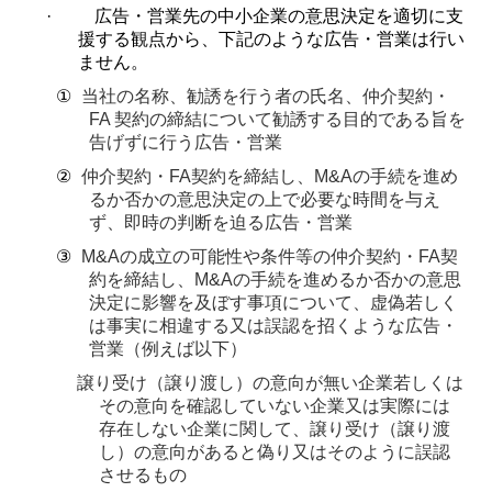
·
広告・営業先の中小企業の意思決定を適切に支
援する観点から、下記のような広告・営業は行い
ません。
①
当社の名称、勧誘を行う者の氏名、仲介契約・
FA
契約の締結について勧誘する目的である旨を
告げずに行う広告・営業
②
仲介契約・
FA
契約を締結し、
M&A
の手続を進め
るか否かの意思決定の上で必要な時間を与え
ず、即時の判断を迫る広告・営業
③
M&A
の成立の可能性や条件等の仲介契約・
FA
契
約を締結し、
M&A
の手続を進めるか否かの意思
決定に影響を及ぼす事項について、虚偽若しく
は事実に相違する又は誤認を招くような広告・
営業（例えば以下）
譲り受け（譲り渡し）の意向が無い企業若しくは
その意向を確認していない企業又は実際には
存在しない企業に関して、譲り受け（譲り渡
し）の意向があると偽り又はそのように誤認
させるもの