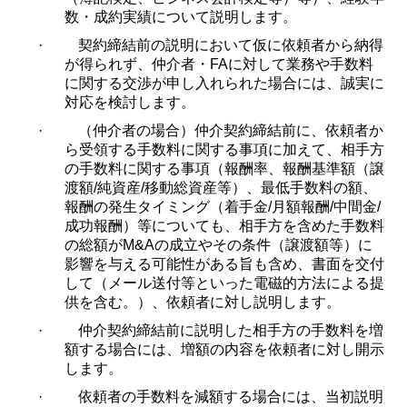
数・成約実績について説明します。
·
契約締結前の説明において仮に依頼者から納得
が得られず、仲介者・
FA
に対して業務や手数料
に関する交渉が申し入れられた場合には、誠実に
対応を検討します。
·
（仲介者の場合）仲介契約締結前に、依頼者か
ら受領する手数料に関する事項に加えて、相手方
の手数料に関する事項（報酬率、報酬基準額（譲
渡額
/
純資産
/
移動総資産等）、最低手数料の額、
報酬の発生タイミング（着手金
/
月額報酬
/
中間金
/
成功報酬）等についても、相手方を含めた手数料
の総額が
M&A
の成立やその条件（譲渡額等）に
影響を与える可能性がある旨も含め、書面を交付
して（メール送付等といった電磁的方法による提
供を含む。）、依頼者に対し説明します。
·
仲介契約締結前に説明した相手方の手数料を増
額する場合には、増額の内容を依頼者に対し開示
します。
·
依頼者の手数料を減額する場合には、当初説明