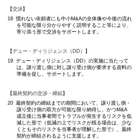
【
交渉
】
18
慣れない依頼者にも中小
M&A
の全体像や今後の流れ
を可能な限り分かりやすく説明すること等により、
寄り添う形で交渉をサポートします。
【
デュー・ディリジェンス（
DD
）
】
19
デュー・ディリジェンス（
DD
）の実施に当たって
は、譲り渡し側に対し譲り受け側が要求する資料の
準備を促し、サポートします。
【
最終契約の交渉・締結
】
20
最終契約の締結までの期間において、譲り渡し側・
譲り受け側の双方が可能な限り納得し、かつ
M&A
成立後に当事者間でトラブルが発生するリスクを低
減した形で（低減の上でリスクが残る場合は、少な
くともそのリスクを当事者が理解した形で）、最終
契約が締結されるように支援します。