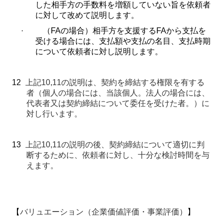
した相手方の手数料を増額していない旨を依頼者
に対して改めて説明します。
·
（
FA
の場合）相手方を支援する
FA
から支払を
受ける場合には、支払額や支払の名目、支払時期
について依頼者に対し説明します。
12
上記
10,11
の説明は、契約を締結する権限を有する
者（個人の場合には、当該個人。法人の場合には、
代表者又は契約締結について委任を受けた者。）に
対し行います。
13
上記
10,11
の説明の後、契約締結について適切に判
断するために、依頼者に対し、十分な検討時間を与
えます。
【
バリュエーション（企業価値評価・事業評価）
】