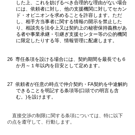
した上、これを妨げるべき合理的な理由がない場合
には、依頼者に対し、他の支援機関に対してセカン
ド・オピニオンを求めることを許容します。ただ
し、相手方当事者に関する情報の開示を禁止した
り、相談先を法令上又は契約上の秘密保持義務があ
る者や事業承継・引継ぎ支援センター等の公的機関
に限定したりする等、情報管理に配慮します。
26
専任条項を設ける場合には、契約期間を最長でも６
か月～１年以内を目安として定めます。
27
依頼者が任意の時点で仲介契約・
FA
契約を中途解約
できることを明記する条項等
(
口頭での明言も含
む。
)
を設けます。
直接交渉の制限に関する条項については、特に以下
の点を遵守して、行動します。