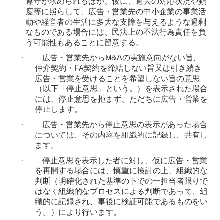
遵守が求められるほか、仮に、過去の対応状況や頻
度等に照らして、広告・営業先の中小企業の事業活
動や経営者の生活に多大な支障を与えるような過剰
なものである場合には、民法上の不法行為責任を負
う可能性もあることに留意する。
·
広告・営業先から
M&A
の実施意向がない旨、
仲介契約・
FA
契約を締結しない旨又は引き続き
広告・営業を受けることを希望しない旨の意思
（以下「停止意思」という。）を表示された場合
には、停止意思を拒まず、ただちに広告・営業を
停止します。
·
広告・営業先から停止意思の表示があった場合
については、その内容を組織的に記録し、共有し
ます。
·
停止意思を表示した者に対し、仮に広告・営業
を再開する場合には、慎重に検討の上、組織的な
判断（明確化された基準の下での一担当者限りで
はなく組織的なプロセスによる判断であって、組
織的に記録され、事後に検証可能であるものをい
う。）により行います。