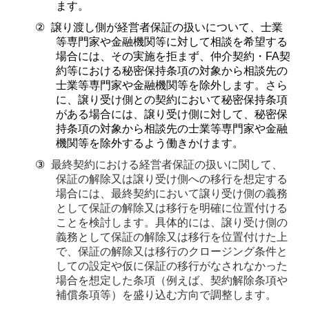
ます。
②
譲り渡し側が経営者保証の扱いについて、士業
等専門家や金融機関等に対して相談を希望する
場合には、その実施を拒まず、仲介契約・
FA
契
約等における秘密保持条項の対象から相談先の
士業等専門家や金融機関等を除外します。さら
に、譲り受け側との契約において秘密保持条項
がある場合には、譲り受け側に対して、秘密保
持条項の対象から相談先の士業等専門家や金融
機関等を除外するよう働きかけます。
③
最終契約における経営者保証の扱いに関して、
保証の解除又は譲り受け側への移行を想定する
場合には、最終契約において譲り受け側の義務
として保証の解除又は移行を明確に位置付ける
ことを検討します。具体的には、譲り受け側の
義務として保証の解除又は移行を位置付けた上
で、保証の解除又は移行のクロージング条件と
しての設定や仮に保証の移行がなされなかった
場合を想定した条項（例えば、契約解除条項や
補償条項等）を盛り込む方向で調整します。