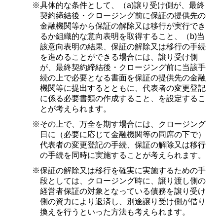
※具体的な条件として、（
a)
譲り受け側が、最終
契約締結後・クロージング前に保証の提供先の
金融機関等から保証の解除又は移行が実行でき
るか組織的な意向表明を取得すること、（
b)
当
該意向表明の結果、保証の解除又は移行の手続
を進めることができる場合には、譲り受け側
が、最終契約締結後・クロージング前に当該手
続の上で必要となる書面を保証の提供先の金融
機関等に提出するとともに、代表者の変更登記
に係る必要書類の作成すること、を設定するこ
とが考えられます。
※その上で、万全を期す場合には、クロージング
日に（必要に応じて金融機関等の同席の下で）
代表者の変更登記の手続、保証の解除又は移行
の手続を同時に実施することが考えられます。
※保証の解除又は移行を確実に実施するための手
段としては、クロージング時に、譲り渡し側の
経営者保証の対象となっている債務を譲り受け
側の資力により返済し、別途譲り受け側が借り
換えを行うといった方法も考えられます。