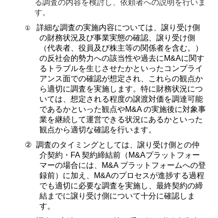
る調査の内容を検討し、依頼者への説明を行いま
す。
詳細な調査の実施内容については、譲り受け側
①
の財務状況及び事業実態の確認、譲り受け側
（代表者、役員及び株主等の関係者を含む。）
の反社会的勢力への該当性や過去に
M&A
に関す
るトラブルを生じさせたかといったコンプライ
アンス面での確認が想定され、これらの観点か
ら適切に調査を実施します。特に財務状況につ
いては、想定される程度の譲渡対価を調達可能
であるかといった観点や
M&A
の実施後に対象事
業を継続して運営できる状況にあるかといった
観点から適切な確認を行います。
②
調査のタイミングとしては、譲り受け側との仲
介契約・
FA
契約締結前（
M&A
プラットフォー
マーの場合には、
M&A
プラットフォームへの登
録前）に加え、
M&A
のプロセスが進捗する過程
でも適切に必要な調査を実施し、最終契約の締
結までに譲り受け側について十分に確認しま
す。