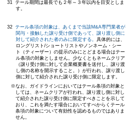
31
テール期間は最長でも２年～３年以内を目安としま
す。
32
テール条項の対象は、あくまで当該
M&A
専門業者が
関与・接触した譲り受け側であって、譲り渡し側に
対して紹介された者のみに限定する。
具体的には、
ロングリスト
/
ショートリストやノンネーム・シー
ト（ティーザー）の提示のみにとどまる場合はテー
ル条項の対象としません。少なくともネームクリア
（譲り受け側に対して企業概要書を送付し、譲り渡
し側の名称を開示すること。）が行われ、譲り渡し
側に対して紹介された譲り受け側に限定します。
※
なお、ガイドラインにおいてはテール条項の対象と
しては、ネームクリアが行われ、譲り渡し側に対し
て紹介された譲り受け側に限定すべきことを示して
おり、これを満たす場合においてすべからくテール
条項の対象について有効性を認めるものではありま
せん。