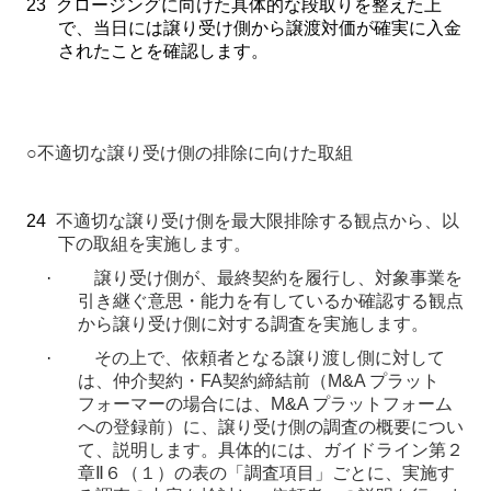
23
クロージングに向けた具体的な段取りを整えた上
で、当日には譲り受け側から譲渡対価が確実に入金
されたことを確認します。
○
不適切な譲り受け側の排除に向けた取組
24
不適切な譲り受け側を最大限排除する観点から、以
下の取組を実施します。
·
譲り受け側が、最終契約を履行し、対象事業を
引き継ぐ意思・能力を有しているか確認する観点
から譲り受け側に対する調査を実施します。
·
その上で、依頼者となる譲り渡し側に対して
は、仲介契約・
FA
契約締結前（
M&A
プラット
フォーマーの場合には、
M&A
プラットフォーム
への登録前）に、譲り受け側の調査の概要につい
て、説明します。具体的には、ガイドライン第２
章
Ⅱ
６（１）の表の「調査項目」ごとに、実施す