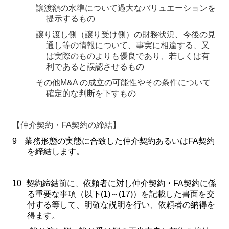
譲渡額の水準について過大なバリュエーションを
提示するもの
譲り渡し側（譲り受け側）の財務状況、今後の見
通し等の情報について、事実に相違する、又
は実際のものよりも優良であり、若しくは有
利であると誤認させるもの
その他
M&A
の成立の可能性やその条件について
確定的な判断を下すもの
【仲介契約・
FA
契約の締結】
9
業務形態の実態に合致した仲介契約あるいは
FA
契約
を締結します。
10
契約締結前に、依頼者に対し仲介契約・
FA
契約に係
る重要な事項（以下
(1)
～
(17)
）を記載した書面を交
付する等して、明確な説明を行い、依頼者の納得を
得ます。