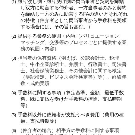
譲り渡し側・譲り受け側の両当事者と契約を締結
(1)
し双方に助言する仲介者、一方当事者のみと契約
を締結し一方のみに助言する
FA
の違いとそれぞれ
の特徴（仲介者として両当事者から手数料を受領
する場合には、その旨も含む。）
提供する業務の範囲・内容
（バリュエーション、
(2)
マッチング、交渉等のプロセスごとに提供する業
務の範囲・内容）
担当者の保有資格（例えば、公認会計士、税理
(3)
士、中小企業診断士、弁護士、行政書士、司法書
士、社会保険労務士、その他会計に関する検定
（簿記検定、ビジネス会計検定等）等）、経験年
数・成約実績
手数料に関する事項（算定基準、金額、最低手数
(4)
料、既に支払を受けた手数料の控除、支払時期
等）
手数料以外に依頼者が支払うべき費用（費用の種
(5)
類、支払時期等）
（仲介者の場合）相手方の手数料に関する事項
(6)