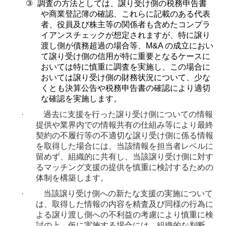
③
調査の方法としては、譲り受け側の税務申告書
や商業登記簿の確認、これらに記載のある代表
者、役員及び株主等の関係者も含めたコンプラ
イアンスチェックが想定されますが、特に譲り
渡し側が債務超過の場合等、
M&A
の成立におい
て譲り受け側の信用が特に重要となるケースに
おいては特に慎重に調査を実施し、この場合に
おいては譲り受け側の財務状況について、少な
くとも決算公告や税務申告書の確認により適切
な確認を実施します。
·
過去に支援を行った譲り受け側についての情報
提供や業界内での情報共有の仕組み等により最終
契約の不履行等の不適切な譲り受け側に係る情報
を取得した場合には、当該情報を担当者レベルに
留めず、組織的に共有し、当該譲り受け側に対す
るマッチング支援の提供を慎重に検討するための
体制を構築します。
·
当該譲り受け側への新たな支援の実施について
は、取得した情報の内容を精査及び同様の行為に
よる譲り渡し側への不利益の考慮により慎重に検
討の上、仮に実施する場合には、組織的な判断