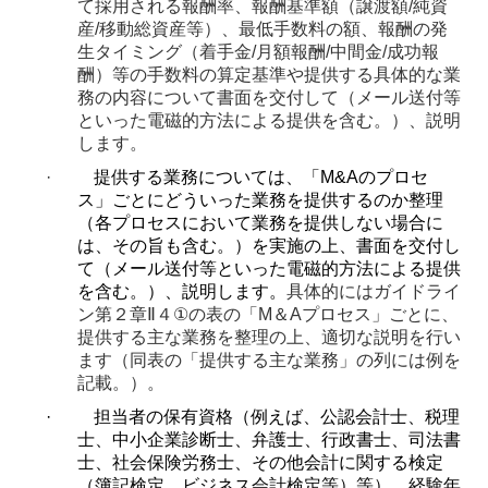
て採用される報酬率、報酬基準額（譲渡額
/
純資
産
/
移動総資産等）、最低手数料の額、報酬の発
生タイミング（着手金
/
月額報酬
/
中間金
/
成功報
酬）等の手数料の算定基準や提供する具体的な業
務の内容について書面を交付して（メール送付等
といった電磁的方法による提供を含む。）、説明
します。
·
提供する業務については、「
M&A
のプロセ
ス」ごとにどういった業務を提供するのか整理
（各プロセスにおいて業務を提供しない場合に
は、その旨も含む。）を実施の上、書面を交付し
て（メール送付等といった電磁的方法による提供
を含む。）、説明します。
具体的にはガイドライ
ン第２章
Ⅱ
４
①
の表の「
M
＆
A
プロセス」ごとに、
提供する主な業務を整理の上、適切な説明を行い
ます（同表の「提供する主な業務」の列には例を
記載。）。
·
担当者の保有資格（例えば、公認会計士、税理
士、中小企業診断士、弁護士、行政書士、司法書
士、社会保険労務士、その他会計に関する検定
（簿記検定、ビジネス会計検定等）等）、経験年