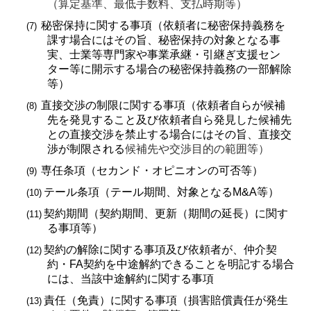
（算定基準、最低手数料、支払時期等）
秘密保持に関する事項（依頼者に秘密保持義務を
(7)
課す場合にはその旨、秘密保持の対象となる事
実、士業等専門家や事業承継・引継ぎ支援セン
ター等に開示する場合の秘密保持義務の一部解除
等）
直接交渉の制限に関する事項（依頼者自らが候補
(8)
先を発見すること及び依頼者自ら発見した候補先
との直接交渉を禁止する場合にはその旨、直接交
渉が制限される
候補先や交渉目的の範囲等）
専任条項（セカンド・オピニオンの可否等）
(9)
テール条項（テール期間、対象となる
M&A
等）
(10)
契約期間（契約期間、更新（期間の延長）に関す
(11)
る事項等）
契約の解除に関する事項及び依頼者が、仲介契
(12)
約・
FA
契約を中途解約できることを明記する場合
には、当該中途解約に関する事項
責任（免責）に関する事項（損害賠償責任が発生
(13)