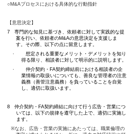
○M&A
プロセスにおける具体的な行動指針
【意思決定】
7
専門的な知見に基づき、依頼者に対して実践的な提
案を行い、依頼者の
M&A
の意思決定を支援しま
す。その際、以下の点に留意します。
·
想定される重要なメリット・デメリットを知り
得る限り、相談者に対して明示的に説明します。
·
仲介契約・
FA
契約締結前における相談者の企
業情報の取扱いについても、善良な管理者の注意
義務（善管注意義務）を負っていることを自覚
し、適切に取扱います。
8
仲介契約・
FA
契約締結に向けて行う広告・営業につ
いては、以下の規律を遵守した上で、適切に実施し
ます。
※
なお、広告・営業の実施にあたっては、職業倫理の