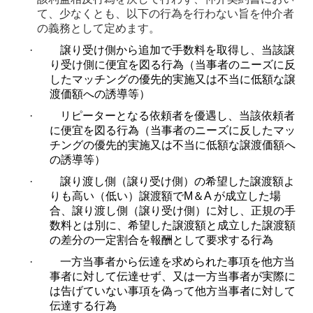
て、少なくとも、以下の行為を行わない旨を仲介者
の義務として定めます。
·
譲り受け側から追加で手数料を取得し、当該譲
り受け側に便宜を図る行為（当事者のニーズに反
したマッチングの優先的実施又は不当に低額な譲
渡価額への誘導等）
·
リピーターとなる依頼者を優遇し、当該依頼者
に便宜を図る行為（当事者のニーズに反したマッ
チングの優先的実施又は不当に低額な譲渡価額へ
の誘導等）
·
譲り渡し側（譲り受け側）の希望した譲渡額よ
りも高い（低い）譲渡額で
M
＆
A
が成立した場
合、譲り渡し側（譲り受け側）に対し、正規の手
数料とは別に、希望した譲渡額と成立した譲渡額
の差分の一定割合を報酬として要求する行為
·
一方当事者から伝達を求められた事項を他方当
事者に対して伝達せず、又は一方当事者が実際に
は告げていない事項を偽って他方当事者に対して
伝達する行為