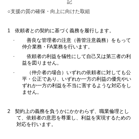
記
○
支援の質の確保・向上に向けた取組
広報誌 WITH YOU
お問い合わせ
1
依頼者との契約に基づく義務を履行します。
·
善良な管理者の注意（善管注意義務）をもって
プライバシーポリシー
仲介業務・
FA
業務を行います。
メールアドレスの登録
·
依頼者の利益を犠牲にして自己又は第三者の利
益を図りません。
·
（仲介者の場合）いずれの依頼者に対しても公
平・公正であり、いずれか一方の利益の優先やい
ずれか一方の利益を不当に害するような対応をし
ません。
2
契約上の義務を負うかにかかわらず、職業倫理とし
て、依頼者の意思を尊重し、利益を実現するための
対応を行います。