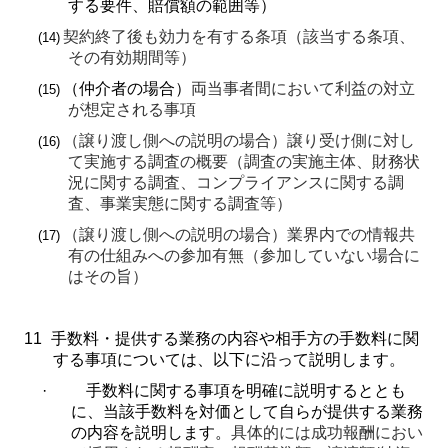
する要件、賠償額の範囲等）
契約終了後も効力を有する条項（該当する条項、
(14)
その有効期間等）
（仲介者の場合）
両当事者間において利益の対立
(15)
が想定される事項
（譲り渡し側への説明の場合）譲り受け側に対し
(16)
て実施する調査の概要（調査の実施主体、財務状
況に関する調査、コンプライアンスに関する調
査、事業実態に関する調査等）
（譲り渡し側への説明の場合）業界内での情報共
(17)
有の仕組みへの参加有無（参加していない場合に
はその旨）
11
手数料・提供する業務の内容や相手方の手数料に関
する事項については、以下に沿って説明します。
·
手数料に関する事項を明確に説明するととも
に、当該手数料を対価として自らが提供する業務
の内容を説明します。
具体的には成功報酬におい