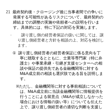
21
最終契約後・クロージング後に当事者間での争いに
発展する可能性があるリスクについて、最終契約の
締結までの調整の実施や依頼者への説明を行いま
す。具体的には、特に下記の対応を実施します。
·
譲り渡し側の経営者保証の扱いに関しては、譲
り渡し側経営者と方針を相談の上、対応を検討し
ます。
①
譲り渡し側経営者の経営者保証に係る意向を丁
寧に聴取するとともに、士業等専門家（特に弁
護士）や事業承継・引継ぎ支援センターへの相
談や保証の提供先である金融機関等に対する
M&A
成立前の相談も選択肢である旨を説明しま
す。
※
ただし、金融機関等に対する事前相談について
は、
M&A
成立前に当該金融機関等に情報提供を
行うことによる留意点（
M&A
が成立しなかった
場合における情報の扱い等）についても伝えた
上で、譲り渡し側経営者の適切な判断を支援し