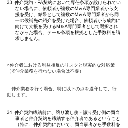
33
仲介契約・
FA
契約において専任条項が設けられてい
ない場合に、依頼者が複数の
M
＆
A
専門業者から支
援を受け、結果として複数の
M
＆
A
専門業者から同
一の候補先の紹介を受けた場合、依頼者から成約に
向けて支援を受ける
M
＆
A
専門業者として選択され
なかった場合、テール条項を根拠とした手数料を請
求しません。
○
仲介者における利益相反のリスクと現実的な対応策
（
※
仲介業務を行わない場合は不要）
仲介業務を行う場合、特に以下の点を遵守して、行
動します。
34
仲介契約締結前に、譲り渡し側・譲り受け側の両当
事者と仲介契約を締結する仲介者であるということ
（特に、仲介契約において、両当事者から手数料を