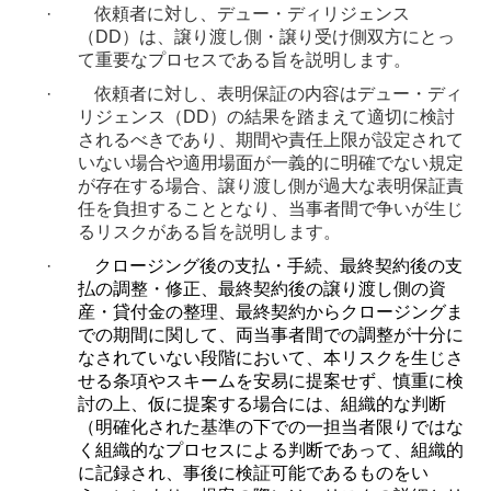
·
依頼者に対し、デュー・ディリジェンス
（
DD
）は、譲り渡し側・譲り受け側双方にとっ
て重要なプロセスである旨を説明します。
·
依頼者に対し、表明保証の内容はデュー・ディ
リジェンス（
DD
）の結果を踏まえて適切に検討
されるべきであり、期間や責任上限が設定されて
いない場合や適用場面が一義的に明確でない規定
が存在する場合、譲り渡し側が過大な表明保証責
任を負担することとなり、当事者間で争いが生じ
るリスクがある旨を説明します。
·
クロージング後の支払・手続、最終契約後の支
払の調整・修正、最終契約後の譲り渡し側の資
産・貸付金の整理、最終契約からクロージングま
での期間に関して、両当事者間での調整が十分に
なされていない段階において、本リスクを生じさ
せる条項やスキームを安易に提案せず、慎重に検
討の上、仮に提案する場合には、組織的な判断
（明確化された基準の下での一担当者限りではな
く組織的なプロセスによる判断であって、組織的
に記録され、事後に検証可能であるものをい