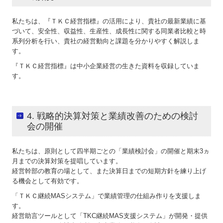
私たちは、『ＴＫＣ経営指標』の活用により、貴社の最新業績に基
づいて、安全性、収益性、生産性、成長性に関する同業者比較と時
系列分析を行い、貴社の経営動向と課題を分かりやすく解説しま
す。
『ＴＫＣ経営指標』は中小企業経営の生きた資料を収録していま
す。
4. 戦略的決算対策と業績改善のための検討
会の開催
私たちは、原則として四半期ごとの「業績検討会」の開催と期末3ヵ
月までの決算対策を提唱しています。
経営幹部の教育の場として、また決算日までの短期方針を練り上げ
る機会として有効です。
「ＴＫＣ継続MASシステム」で業績管理の仕組み作りを支援しま
す。
経営助言ツールとして「TKC継続MAS支援システム」が開発・提供