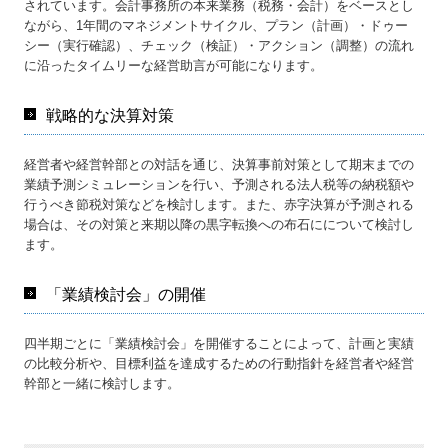
されています。会計事務所の本来業務（税務・会計）をベースとし
ながら、1年間のマネジメントサイクル、プラン（計画）・ドゥー
シー（実行確認）、チェック（検証）・アクション（調整）の流れ
に沿ったタイムリーな経営助言が可能になります。
戦略的な決算対策
経営者や経営幹部との対話を通じ、決算事前対策として期末までの
業績予測シミュレーションを行い、予測される法人税等の納税額や
行うべき節税対策などを検討します。また、赤字決算が予測される
場合は、その対策と来期以降の黒字転換への布石にについて検討し
ます。
「業績検討会」の開催
四半期ごとに「業績検討会」を開催することによって、計画と実績
の比較分析や、目標利益を達成するための行動指針を経営者や経営
幹部と一緒に検討します。