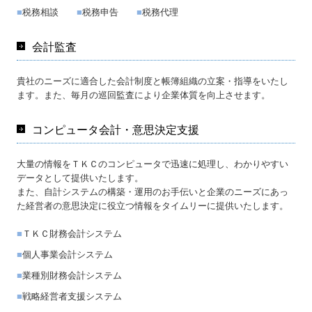
■
税務相談
■
税務申告
■
税務代理
広報誌 WITH YOU
会計監査
お問い合わせ
貴社のニーズに適合した会計制度と帳簿組織の立案・指導をいたし
プライバシーポリシー
ます。また、毎月の巡回監査により企業体質を向上させます。
メールアドレスの登録
コンピュータ会計・意思決定支援
大量の情報をＴＫＣのコンピュータで迅速に処理し、わかりやすい
データとして提供いたします。
また、自計システムの構築・運用のお手伝いと企業のニーズにあっ
た経営者の意思決定に役立つ情報をタイムリーに提供いたします。
■
ＴＫＣ財務会計システム
■
個人事業会計システム
■
業種別財務会計システム
■
戦略経営者支援システム