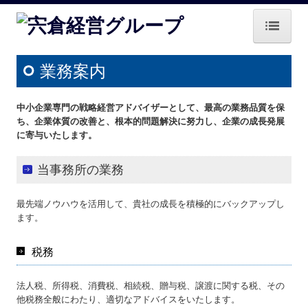
ホーム
業務案内
グループ概要
中小企業専門の戦略経営アドバイザーとして、最高の業務品質を保
業務案内
ち、企業体質の改善と、根本的問題解決に努力し、企業の成長発展
に寄与いたします。
中小M＆Aガイドライン遵守宣言
当事務所の業務
戦略経営者システムQ&A
最先端ノウハウを活用して、貴社の成長を積極的にバックアップし
経営者お役立ち情報
ます。
病院・診療所の皆様へ
税務
補助金・助成金・融資情報
法人税、所得税、消費税、相続税、贈与税、譲渡に関する税、その
他税務全般にわたり、適切なアドバイスをいたします。
関与先向け融資商品ご紹介