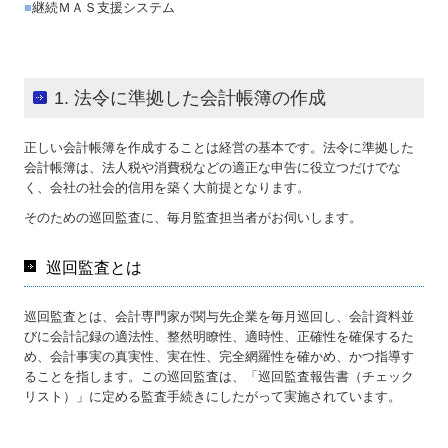
■
継続ＭＡＳ支援システム
1. 法令に準拠した会計帳簿の作成
正しい会計帳簿を作成することは経営の基本です。法令に準拠した
会計帳簿は、法人税や消費税などの適正な申告に役立つだけでな
く、会社の社会的信用を築く大前提となります。
そのための巡回監査に、毎月監査担当者がお伺いします。
巡回監査とは
巡回監査とは、会計専門家が関与先企業を毎月巡回し、会計資料並
びに会計記録の適法性、整然明瞭性、適時性、正確性を確保するた
め、会計事実の真実性、実在性、完全網羅性を確かめ、かつ指導す
ることを指します。この巡回監査は、「巡回監査報告書（チェック
リスト）」に定める監査手続きにしたがって実施されています。