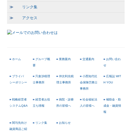
≫
リンク集
≫
アクセス
■
ホーム
■
グループ概
■
業務案内
■
交通案内
■
お問い合わ
要
せ
■
プライバ
■
宍倉渉税理
■
仲次利光税
■
小西知代社
■
広報誌 WIT
シーポリシー
士事務所
理士事務所
会保険労務士
H YOU
事務所
■
戦略経営者
■
経営者お役
■
病院・診療
■
社会福祉法
■
補助金・助
システムQ&A
立ち情報
所の皆様へ
人の皆様へ
成金・融資情
報
■
関与先向け
■
リンク集
■
お知らせ
融資商品ご紹