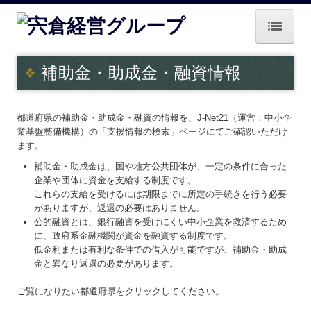
ホーム
補助金・助成金・融資情報
グループ概要
都道府県の補助金・助成金・融資の情報を、J-Net21（運営：中小企
業務案内
業基盤整備機構）の「支援情報の検索」ページにてご確認いただけ
ます。
中小M＆Aガイドライン遵守宣言
補助金・助成金は、国や地方公共団体が、一定の条件に合った
企業や団体に資金を支給する制度です。
戦略経営者システムQ&A
これらの支給を受けるには期限までに所定の手続きを行う必要
がありますが、返還の必要はありません。
経営者お役立ち情報
公的融資とは、銀行融資を受けにくい中小企業を救済するため
に、政府系金融機関が資金を融資する制度です。
病院・診療所の皆様へ
低金利または有利な条件での借入が可能ですが、補助金・助成
金と異なり返還の必要があります。
補助金・助成金・融資情報
ご覧になりたい都道府県をクリックしてください。
関与先向け融資商品ご紹介