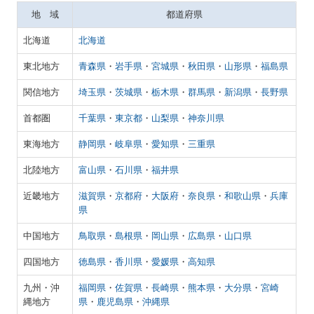
地 域
都道府県
広報誌 WITH YOU
北海道
北海道
お問い合わせ
東北地方
青森県
・
岩手県
・
宮城県
・
秋田県
・
山形県
・
福島県
プライバシーポリシー
関信地方
埼玉県
・
茨城県
・
栃木県
・
群馬県
・
新潟県
・
長野県
首都圏
千葉県
・
東京都
・
山梨県
・
神奈川県
メールアドレスの登録
東海地方
静岡県
・
岐阜県
・
愛知県
・
三重県
北陸地方
富山県
・
石川県
・
福井県
近畿地方
滋賀県
・
京都府
・
大阪府
・
奈良県
・
和歌山県
・
兵庫
県
中国地方
鳥取県
・
島根県
・
岡山県
・
広島県
・
山口県
四国地方
徳島県
・
香川県
・
愛媛県
・
高知県
九州・沖
福岡県
・
佐賀県
・
長崎県
・
熊本県
・
大分県
・
宮崎
縄地方
県
・
鹿児島県
・
沖縄県