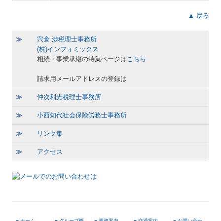
▲ 戻る
≫
宍倉 渉税理士事務所
(株)インフォミックス
相続・事業承継の特集ページは
こちら
請求用メールアドレスの登録は
≫
仲次利光税理士事務所
≫
小西知代社会保険労務士事務所
≫
リンク集
≫
アクセス
■
ホーム
■
グループ概
■
業務案内
■
交通案内
■
お問い合わ