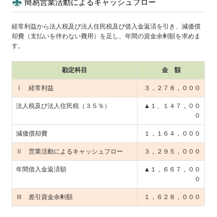
簡易営業活動によるキャッシュフロー
経常利益から法人税及び法人住民税及び借入金返済を引き、減価償
却費（支払いを伴わない費用）を足し、年間の資金余剰額を求めま
す。
勘定科目
金 額
Ⅰ 経常利益
３，２７８，０００
法人税及び法人住民税（３５％）
▲１、１４７，００
０
減価償却費
１，１６４，０００
Ⅱ 営業活動によるキャッシュフロー
３，２９５，０００
年間借入金返済額
▲１，６６７，００
０
Ⅲ 差引資金余剰額
１，６２８，０００