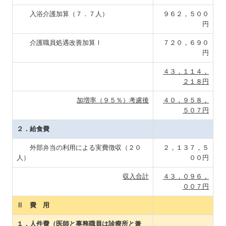
入浴介護加算（７．７人）
９６２，５００
円
介護職員処遇改善加算Ⅰ
７２０，６９０
円
４３，１１４，
２１８円
加増率（９５％）考慮後
４０，９５８，
５０７円
２．給食費
外部弁当の利用による実費徴収（２０
２，１３７，５
人）
００円
収入合計
４３，０９６，
００７円
Ⅱ 費 用
１．人件費（医師と事務職員は診療所と兼