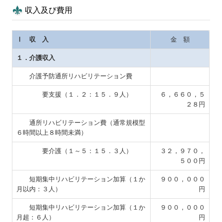
収入及び費用
広報誌 WITH YOU
Ⅰ 収 入
金 額
お問い合わせ
１．介護収入
プライバシーポリシー
介護予防通所リハビリテーション費
メールアドレスの登録
要支援（１．２：１５．９人）
６，６６０，５
２８円
通所リハビリテーション費（通常規模型
６時間以上８時間未満）
要介護（１～５：１５．３人）
３２，９７０，
５００円
短期集中リハビリテーション加算（１か
９００，０００
月以内：３人）
円
短期集中リハビリテーション加算（１か
９００，０００
月超：６人）
円