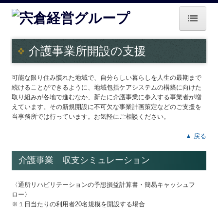
ホーム
介護事業所開設の支援
グループ概要
可能な限り住み慣れた地域で、自分らしい暮らしを人生の最期まで
業務案内
続けることができるように、地域包括ケアシステムの構築に向けた
取り組みが各地で進むなか、新たに介護事業に参入する事業者が増
中小M＆Aガイドライン遵守宣言
えています。その新規開設に不可欠な事業計画策定などのご支援を
当事務所では行っています。お気軽にご相談ください。
戦略経営者システムQ&A
▲ 戻る
経営者お役立ち情報
介護事業 収支シミュレーション
病院・診療所の皆様へ
〈通所リハビリテーションの予想損益計算書・簡易キャッシュフ
補助金・助成金・融資情報
ロー〉
※１日当たりの利用者20名規模を開設する場合
関与先向け融資商品ご紹介