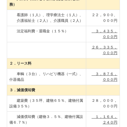
務）
看護師（１人）、理学療法士（１人）、
２２，９００、
介護福祉士（２人）、介護職員（２人）
０００円
法定福利費・退職金（１５％）
３，４３５，
０００円
２６，３３５，
０００円
２．リース料
車輌（３台）、リハビリ機器（一式）、
３，８７６，
什器備品
０００円
３．減価償却費
建築費（３５坪、建物６５％、建物付属
２８，０００，
設備３５％）
０００円
減価償却費（建物３．５％、建物付属設
１，１６４，
備６.７％）
２４０円