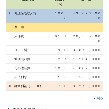
（%）
Ⅰ 介護保険収入等
１００．
４３，０９６，００
０
０
Ⅱ 費 用
人件費
６１．１
２６、３３５，００
０
リース料
９．０
３，８７６，０００
減価償却費
２．７
１，１６４，０００
その他経費
１８．３
７，８８７，０００
支払利息
１．３
５５６，０００
Ⅲ 経常利益（Ⅰ－Ⅱ）
７．６
３，２７８，０００
▲ 戻る