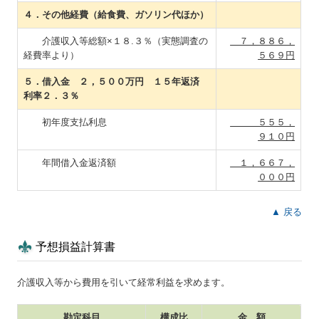
４．その他経費（給食費、ガソリン代ほか）
介護収入等総額×１８.３％（実態調査の
７，８８６，
経費率より）
５６９円
５．借入金 ２，５００万円 １５年返済
利率２．３％
初年度支払利息
５５５，
９１０円
年間借入金返済額
１，６６７，
０００円
▲ 戻る
予想損益計算書
介護収入等から費用を引いて経常利益を求めます。
勘定科目
構成比
金 額