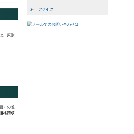
≫
アクセス
は、原則
額）の差
適格請求