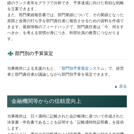
績のランク表等をグラフで分析でき、予算達成に向けた有効な戦略
を立案できます。
また、部門業績報告書では、部門業績について、その業績となった
原因と改善の打ち手を部門責任者に報告させるための資料を作成で
きます。最新情報のフィードバックで、部門責任者は「今、何をす
べきか」を考える習慣が身につき、幹部社員の教育につながりま
す。
部門別の予算策定
当事務所による支援のもと、「
部門別予算策定システム
」で、経営
者と部門責任者が議論しながら部門別予算を策定できます。
▲ 戻る
金融機関等からの信頼度向上
当事務所は、日々適時に記帳された会計帳簿に基づいて作成された
決算書・申告書であることを証明する「記帳適時性証明書」を提供
します。