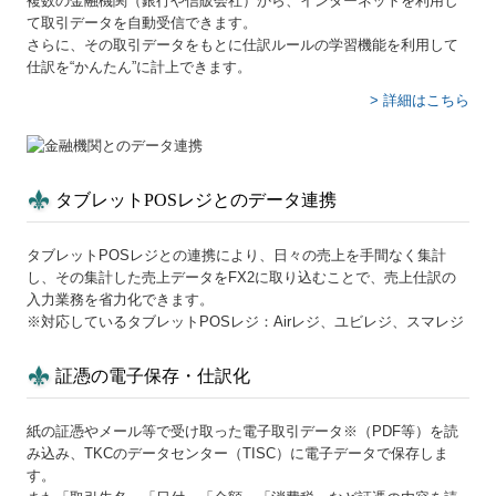
複数の金融機関（銀行や信販会社）から、インターネットを利用し
て取引データを自動受信できます。
さらに、その取引データをもとに仕訳ルールの学習機能を利用して
仕訳を“かんたん”に計上できます。
> 詳細はこちら
タブレットPOSレジとのデータ連携
タブレットPOSレジとの連携により、日々の売上を手間なく集計
し、その集計した売上データをFX2に取り込むことで、売上仕訳の
入力業務を省力化できます。
※対応しているタブレットPOSレジ：Airレジ、ユビレジ、スマレジ
証憑の電子保存・仕訳化
紙の証憑やメール等で受け取った電子取引データ※（PDF等）を読
み込み、TKCのデータセンター（TISC）に電子データで保存しま
す。