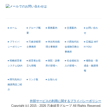
■
ホーム
■
グループ概
■
業務案内
■
交通案内
■
お問い合わ
要
せ
■
プライバ
■
宍倉渉税理
■
仲次利光税
■
小西知代社
■
広報誌 WIT
シーポリシー
士事務所
理士事務所
会保険労務士
H YOU
事務所
■
戦略経営者
■
経営者お役
■
病院・診療
■
社会福祉法
■
補助金・助
システムQ&A
立ち情報
所の皆様へ
人の皆様へ
成金・融資情
報
■
関与先向け
■
リンク集
■
お知らせ
融資商品ご紹
介
外部サービスの利用に関するプライバシーポリシー
Copyright (c) 2015 - 2026 宍倉経営グループ All Rights Reserved.