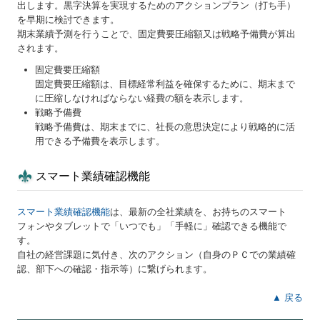
出します。黒字決算を実現するためのアクションプラン（打ち手）
を早期に検討できます。
期末業績予測を行うことで、固定費要圧縮額又は戦略予備費が算出
されます。
固定費要圧縮額
固定費要圧縮額は、目標経常利益を確保するために、期末まで
に圧縮しなければならない経費の額を表示します。
戦略予備費
戦略予備費は、期末までに、社長の意思決定により戦略的に活
用できる予備費を表示します。
スマート業績確認機能
スマート業績確認機能
は、最新の全社業績を、お持ちのスマート
フォンやタブレットで「いつでも」「手軽に」確認できる機能で
す。
自社の経営課題に気付き、次のアクション（自身のＰＣでの業績確
認、部下への確認・指示等）に繋げられます。
▲ 戻る