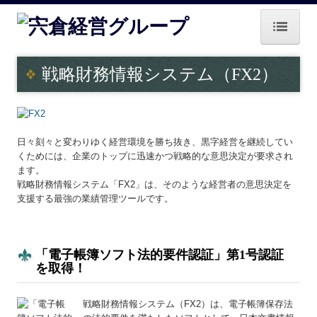
ホーム
戦略財務情報システム（FX2）
グループ概要
業務案内
日々刻々と変わりゆく経営環境を勝ち抜き、黒字経営を継続してい
中小M＆Aガイドライン遵守宣言
くためには、企業のトップに迅速かつ戦略的な意思決定が要求され
ます。
戦略財務情報システム「FX2」は、そのような経営者の意思決定を
戦略経営者システムQ&A
支援する最強の業績管理ツールです。
経営者お役立ち情報
病院・診療所の皆様へ
「電子帳簿ソフト法的要件認証」第1号認証
を取得！
補助金・助成金・融資情報
戦略財務情報システム（FX2）は、電子帳簿保存法
関与先向け融資商品ご紹介