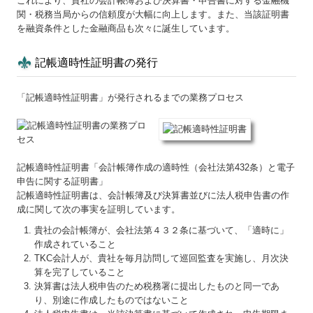
これにより、貴社の会計帳簿および決算書・申告書に対する金融機
関・税務当局からの信頼度が大幅に向上します。また、当該証明書
を融資条件とした金融商品も次々に誕生しています。
記帳適時性証明書の発行
「記帳適時性証明書」が発行されるまでの業務プロセス
記帳適時性証明書「会計帳簿作成の適時性（会社法第432条）と電子
申告に関する証明書」
記帳適時性証明書は、会計帳簿及び決算書並びに法人税申告書の作
成に関して次の事実を証明しています。
貴社の会計帳簿が、会社法第４３２条に基づいて、「適時に」
作成されていること
TKC会計人が、貴社を毎月訪問して巡回監査を実施し、月次決
算を完了していること
決算書は法人税申告のため税務署に提出したものと同一であ
り、別途に作成したものではないこと