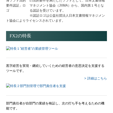
の法的要件を満たしたソフトとして、日本文書情報
マネジメント協会（JIIMA）から、国内第１号とな
る認証を受けています。
広報誌 WITH YOU
※認証ロゴは公益社団法人日本文書情報マネジメン
ト協会によりライセンスされています。
お問い合わせ
プライバシーポリシー
FX2の特長
メールアドレスの登録
黒字経営を実現・継続していくための経営者の意思決定を支援する
ツールです。
> 詳細はこちら
部門責任者が自部門の業績を検証し、次の打ち手を考えるための機
能です。