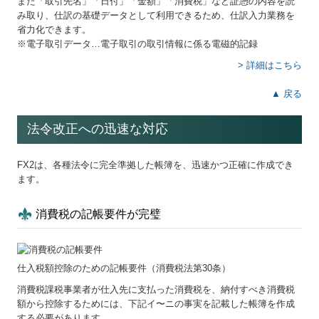
また「取引先名」「日付」「金額」「消費税」など証憑の内容を読
み取り、仕訳の基礎データとして利用できるため、仕訳入力業務を
省力化できます。
※電子取引データ…電子取引の取引情報に係る電磁的記録
> 詳細はこちら
▲ 戻る
法令改正への迅速な対応
FX2は、各種法令に完全準拠した帳簿を、迅速かつ正確に作成でき
ます。
消費税の記帳要件が完璧
仕入税額控除のための記帳要件（消費税法第30条）
消費税課税事業者が仕入先に支払った消費税を、納付すべき消費税
額から控除するためには、下記イ〜ニの事実を記載した帳簿を作成
する必要があります。